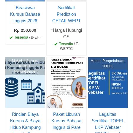
Beasiswa
Sertifikat
Kursus Bahasa
Prediction
Inggris 2026
CETAK WEPT
*Harga Hubungi
Rp 250.000
CS
Tersedia
/ B-EFT
Tersedia
/ T-
WEPTC
Materi:
Informasi
Materi:
Pengetahuan
,
Kursus
,
TOEFL
Pengetahuan
Rincian Biaya
Paket Liburan
Legalitas
Kursus & Biaya
Kursus Bahasa
Sertifikat TOEFL
Hidup Kampung
Inggris di Pare
LKP Webster