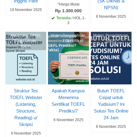
Inggris Pare
(SK Diknas &
*Harga Mulai
NPSN)
19 November 2025
Rp 1.300.000
6 November 2025
Tersedia
/ HOL-1-
3
Materi:
Info CPNS
,
Materi:
Pengetahuan
,
Materi:
Pengetahuan
,
Pengetahuan
,
TOEFL
TOEFL
TOEFL
Struktur Tes
Apakah Kampus
Butuh TOEFL
TOEFL Webster
Menerima
Cepat untuk
(Listening,
Sertifikat TOEFL
Yudisium? Ini
Structure,
Prediksi?
Solusi Tes Online
Reading) u/
24 Jam
6 November 2025
Skripsi
6 November 2025
6 November 2025