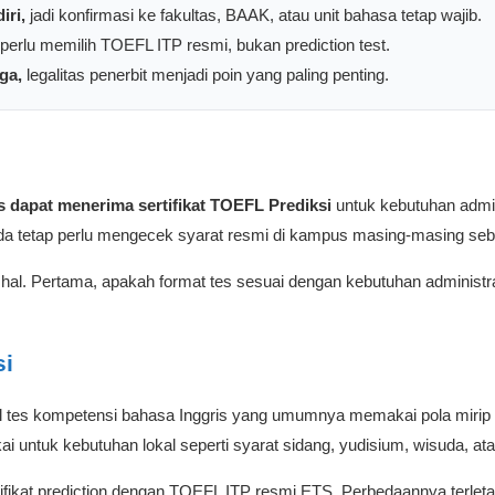
iri,
jadi konfirmasi ke fakultas, BAAK, atau unit bahasa tetap wajib.
erlu memilih TOEFL ITP resmi, bukan prediction test.
ga,
legalitas penerbit menjadi poin yang paling penting.
 dapat menerima sertifikat TOEFL Prediksi
untuk kebutuhan admi
nda tetap perlu mengecek syarat resmi di kampus masing-masing se
hal. Pertama, apakah format tes sesuai dengan kebutuhan administ
si
 tes kompetensi bahasa Inggris yang umumnya memakai pola mirip T
ai untuk kebutuhan lokal seperti syarat sidang, yudisium, wisuda, ata
ifikat prediction dengan TOEFL ITP resmi ETS. Perbedaannya terlet