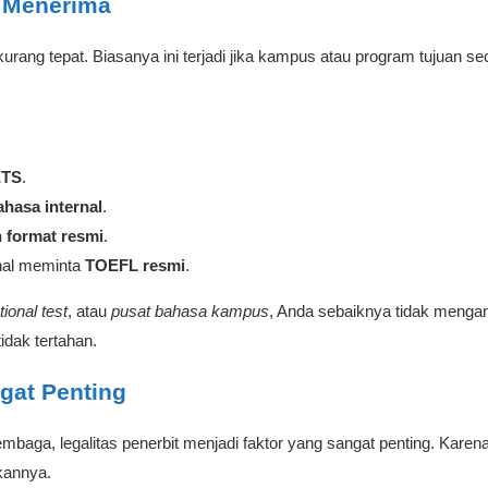
 Menerima
 kurang tepat. Biasanya ini terjadi jika kampus atau program tujuan 
ETS
.
ahasa internal
.
n format resmi
.
onal meminta
TOEFL resmi
.
utional test
, atau
pusat bahasa kampus
, Anda sebaiknya tidak mengand
idak tertahan.
gat Penting
mbaga, legalitas penerbit menjadi faktor yang sangat penting. Karen
tkannya.