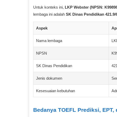
Untuk konteks ini,
LKP Webster (NPSN: K99898
lembaga ini adalah
SK Dinas Pendidikan 421.9/
Aspek
Ap
Nama lembaga
LK
NPSN
K9
SK Dinas Pendidikan
42
Jenis dokumen
Ser
Kesesuaian kebutuhan
Adm
Bedanya TOEFL Prediksi, EPT,