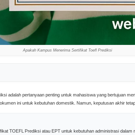
Apakah Kampus Menerima Sertifikat Toefl Prediksi
ksi adalah pertanyaan penting untuk mahasiswa yang bertujuan mem
okumen ini untuk kebutuhan domestik. Namun, keputusan akhir teta
ifikat TOEFL Prediksi atau EPT untuk kebutuhan administrasi dalam n