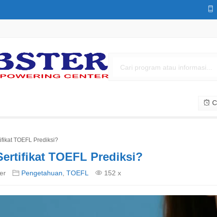
Cs
fikat TOEFL Prediksi?
rtifikat TOEFL Prediksi?
er
Pengetahuan
,
TOEFL
152 x