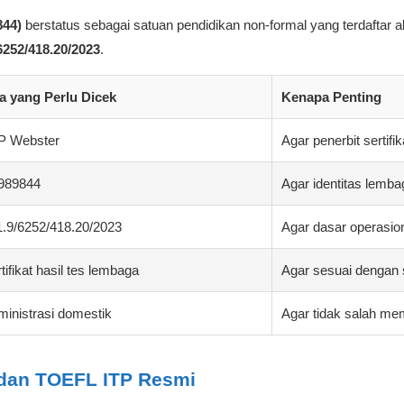
44)
berstatus sebagai satuan pendidikan non-formal yang terdaftar akti
6252/418.20/2023
.
a yang Perlu Dicek
Kenapa Penting
P Webster
Agar penerbit sertifik
989844
Agar identitas lembag
1.9/6252/418.20/2023
Agar dasar operasio
tifikat hasil tes lembaga
Agar sesuai dengan
inistrasi domestik
Agar tidak salah memi
 dan TOEFL ITP Resmi