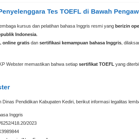
Penyelenggara Tes TOEFL di Bawah Pengaw
embaga kursus dan pelatihan bahasa Inggris resmi yang
berizin op
epublik Indonesia
.
 online gratis
dan
sertifikasi kemampuan bahasa Inggris
, dilaks
 LKP Webster memastikan bahwa setiap
sertifikat TOEFL
yang diterb
ter
 Dinas Pendidikan Kabupaten Kediri, berikut informasi legalitas lemb
asa Inggris
/6252/418.20/2023
9989844