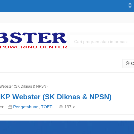
Cs
P Webster (SK Diknas & NPSN)
 LKP Webster (SK Diknas & NPSN)
er
Pengetahuan
,
TOEFL
137 x