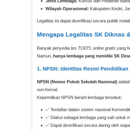
Jenis Lembaga:
Kursus dan Pelatihan Baha
Wilayah Operasional:
Kabupaten Kediri, J
Legalitas ini dapat diverifikasi secara publik me
Mengapa Legalitas SK Diknas 
Banyak penyedia
tes TOEFL online gratis
yang be
Namun,
hanya lembaga yang memiliki SK Din
1. NPSN: Identitas Resmi Pendidikan
NPSN (Nomor Pokok Sekolah Nasional)
adalah
non-formal.
Kepemilikan NPSN berarti lembaga tersebut:
✅ Terdaftar dalam sistem nasional Kemendi
✅ Diakui sebagai lembaga yang sah untuk men
✅ Dapat diverifikasi secara daring oleh siap