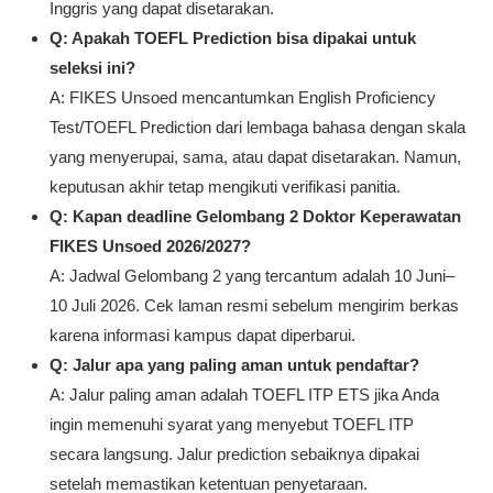
kemampuan bahasa Inggris yang dapat dipakai bila pihak
penerima memang membuka opsi ekuivalen.
Webster English Course juga memiliki panduan khusus tentang
perbedaan dokumen internal dan TOEFL resmi di halaman
sertifikat Webster English Course
. Poin pentingnya sederhana:
gunakan dokumen sesuai kebutuhan pihak penerima, bukan
berdasarkan asumsi.
FAQ – TOEFL Unsoed FIKES Doktor
Keperawatan
Q: Berapa skor TOEFL minimal untuk Doktor
Keperawatan FIKES Unsoed 2026/2027?
A: Untuk jalur TOEFL ITP ETS, skor minimal yang
tercantum adalah 500. Sumber resmi juga
mencantumkan opsi dokumen kemampuan bahasa