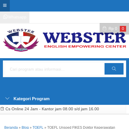
Whatsapp
Kontak Layanan
Area Siswa
Rp
0
0
Cari
Kategori Program
Cs Online 24 Jam - Kantor jam 08.00 s/d jam 16.00
Beranda
»
Blog
»
TOEFL
»
TOEFL Unsoed FIKES Doktor Keperawatan