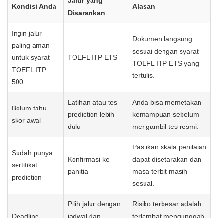
kebijakan panitia seleksi.
Untuk memahami format sertifikat prediction di Webster, baca
halaman
Sertifikat TOEFL Prediction PDF WEPT by Webster
.
Saat membahas dokumen internal Webster, penerbit resminya
adalah
LKP Webster (NPSN: K9989844)
; namun dokumen
prediction tetap tidak boleh diposisikan sama dengan TOEFL
ITP ETS.
Cara Menentukan Jalur yang Tepat
Keputusan paling praktis adalah melihat seberapa dekat
deadline, seberapa tinggi skor awal Anda, dan seberapa tegas
panitia meminta dokumen ETS. Jangan memilih jalur hanya
karena cepat; pilih jalur yang paling sesuai dengan syarat
tertulis.
Jalur yang