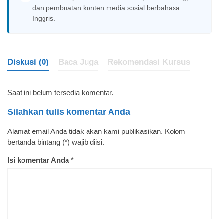
2026/2027, keputusan terpenting adalah memilih dokumen yang
sesuai: TOEFL ITP ETS 500 untuk jalur paling aman, atau tes
prediction/WEPT bila memang diterima sesuai ketentuan.
Webster English Course dapat membantu Anda memetakan
skor, menyiapkan latihan, dan memilih jalur tes yang paling
relevan sebelum deadline 10 Juli 2026.
Doktor Keperawatan
,
Gelombang 2 2026
,
S3
Topik Terkait:
Keperawatan
,
toefl itp ets
,
toefl prediction
,
Unsoed FIKES
Bagikan ke
Ditulis oleh
Citra Lestari, S.S.
Instruktur kelas 'English for Journalism'. Membimbing
siswa dalam penulisan artikel berita, broadcasting,