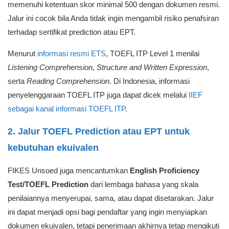
opsi
TOEFL ITP Online Remote Proctoring ETS via IIEF di
Webster English Course
. Jika masih perlu memetakan
kemampuan lebih dulu, jalur prediction dapat membantu sebagai
tahap diagnosis awal.
Dua Jalur yang Bisa Dipilih Calon
Pendaftar
Karena ketentuan FIKES Unsoed memuat TOEFL ITP ETS dan
dokumen yang dapat disetarakan, pendaftar perlu memilih jalur
secara hati-hati. Pilihannya bukan sekadar mencari skor, tetapi
memastikan dokumen cocok dengan kebutuhan seleksi.
1. Jalur TOEFL ITP ETS untuk pilihan paling
aman
TOEFL ITP ETS
lebih aman untuk pendaftar yang ingin