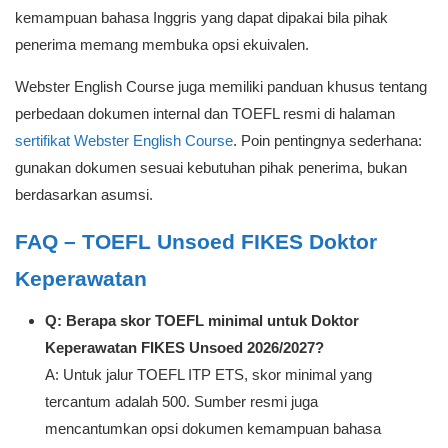
Simpan file digital yang jelas dan mudah dibaca.
Jika memakai prediction/EPT, simpan bukti legalitas atau
identitas lembaga penerbit bila diperlukan.
Konfirmasi ulang ke panitia bila ada keraguan tentang
penyetaraan skor.
Catatan Penting tentang TOEFL
Prediction dan TOEFL ITP ETS
Banyak pendaftar masih menyamakan TOEFL Prediction
dengan TOEFL ITP ETS. Padahal, keduanya berbeda dari sisi
penyelenggara, fungsi dokumen, dan tingkat keamanan untuk
kebutuhan seleksi.
TOEFL ITP ETS adalah jalur resmi yang paling tepat saat
persyaratan menyebut TOEFL ITP. Sementara itu, TOEFL
Prediction atau EPT lebih tepat dipahami sebagai dokumen