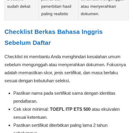
Kondisi Anda
Alasan
Disarankan
Ingin jalur
Dokumen langsung
paling aman
sesuai dengan syarat
untuk syarat
TOEFL ITP ETS
TOEFL ITP ETS yang
TOEFL ITP
tertulis.
500
Latihan atau tes
Anda bisa memetakan
Belum tahu
prediction lebih
kemampuan sebelum
skor awal
dulu
mengambil tes resmi.
Pastikan skala penilaian
Sudah punya
Konfirmasi ke
dapat disetarakan dan
sertifikat
panitia
masa terbit masih
prediction
sesuai.
Pilih jalur dengan
Risiko terbesar adalah
Deadline
jadwal dan
terlambat mengunggah