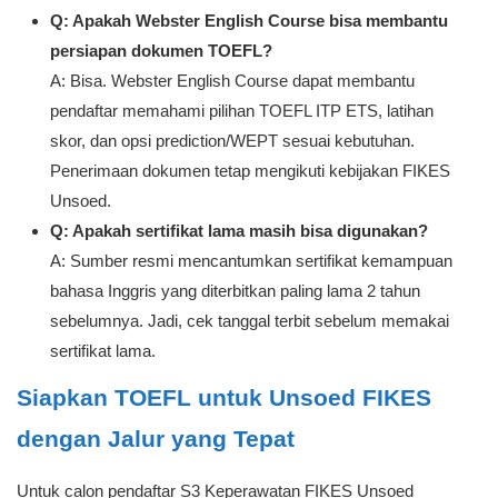
Inggris yang dapat disetarakan.
Q: Apakah TOEFL Prediction bisa dipakai untuk
seleksi ini?
A: FIKES Unsoed mencantumkan English Proficiency
Test/TOEFL Prediction dari lembaga bahasa dengan skala
yang menyerupai, sama, atau dapat disetarakan. Namun,
keputusan akhir tetap mengikuti verifikasi panitia.
Q: Kapan deadline Gelombang 2 Doktor Keperawatan
FIKES Unsoed 2026/2027?
A: Jadwal Gelombang 2 yang tercantum adalah 10 Juni–
10 Juli 2026. Cek laman resmi sebelum mengirim berkas
karena informasi kampus dapat diperbarui.
Q: Jalur apa yang paling aman untuk pendaftar?
A: Jalur paling aman adalah TOEFL ITP ETS jika Anda
ingin memenuhi syarat yang menyebut TOEFL ITP
secara langsung. Jalur prediction sebaiknya dipakai
setelah memastikan ketentuan penyetaraan.