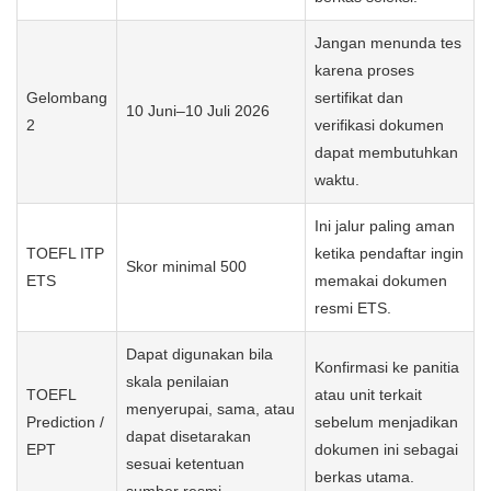
perlu memperhatikan jenis sertifikat, skor minimal, masa terbit,
dan kesesuaian skala penilaian.
Berdasarkan
laman resmi FIKES Unsoed
, syarat bahasa
Inggris dapat dipenuhi dengan beberapa jalur. Untuk fokus
TOEFL, poin pentingnya adalah
TOEFL ITP ETS skor minimal
500
atau
English Proficiency Test/TOEFL Prediction
yang
skalanya menyerupai, sama, atau dapat disetarakan.
Ketentuan yang Perlu
Dampak Praktis
Aspek
Diperhatikan
untuk Pendaftar
Target pembaca
adalah calon
Doktor Keperawatan
pendaftar S3
Program
FIKES Unsoed Tahun
Keperawatan yang
Akademik 2026/2027
sedang menyiapkan
berkas seleksi.