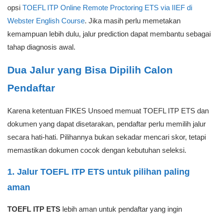
Cek tanggal terbit
sertifikat agar tidak
Masa terbit
Diterbitkan paling lama
tertolak karena
sertifikat
2 tahun sebelumnya
sudah melewati
masa yang diminta.
Deadline Gelombang 2: 10 Juni–10 Juli
2026
Untuk Gelombang 2, jadwal resmi yang tercantum adalah
10
Juni sampai 10 Juli 2026
. Artinya, calon pendaftar perlu
menyesuaikan jadwal tes, penerbitan sertifikat, dan
pengumpulan berkas sebelum batas akhir.
Jika Anda belum punya skor, langkah terbaik adalah segera
memilih jalur tes. Untuk jalur resmi ETS, Anda dapat melihat