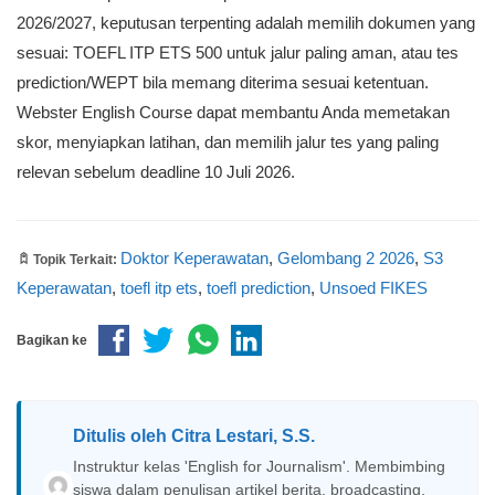
Q: Apakah Webster English Course bisa membantu
persiapan dokumen TOEFL?
A: Bisa. Webster English Course dapat membantu
pendaftar memahami pilihan TOEFL ITP ETS, latihan
skor, dan opsi prediction/WEPT sesuai kebutuhan.
Penerimaan dokumen tetap mengikuti kebijakan FIKES
Unsoed.
Q: Apakah sertifikat lama masih bisa digunakan?
A: Sumber resmi mencantumkan sertifikat kemampuan
bahasa Inggris yang diterbitkan paling lama 2 tahun
sebelumnya. Jadi, cek tanggal terbit sebelum memakai
sertifikat lama.
Siapkan TOEFL untuk Unsoed FIKES
dengan Jalur yang Tepat
Untuk calon pendaftar S3 Keperawatan FIKES Unsoed