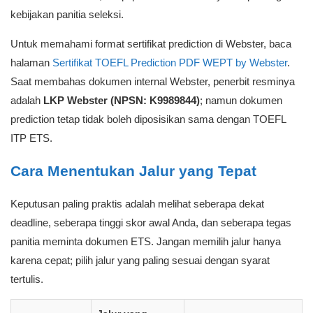
memenuhi ketentuan skor minimal 500 dengan dokumen resmi.
Jalur ini cocok bila Anda tidak ingin mengambil risiko penafsiran
terhadap sertifikat prediction atau EPT.
Menurut
informasi resmi ETS
, TOEFL ITP Level 1 menilai
Listening Comprehension
,
Structure and Written Expression
,
serta
Reading Comprehension
. Di Indonesia, informasi
penyelenggaraan TOEFL ITP juga dapat dicek melalui
IIEF
sebagai kanal informasi TOEFL ITP
.
2. Jalur TOEFL Prediction atau EPT untuk
kebutuhan ekuivalen
FIKES Unsoed juga mencantumkan
English Proficiency
Test/TOEFL Prediction
dari lembaga bahasa yang skala
penilaiannya menyerupai, sama, atau dapat disetarakan. Jalur
ini dapat menjadi opsi bagi pendaftar yang ingin menyiapkan
dokumen ekuivalen, tetapi penerimaan akhirnya tetap mengikuti