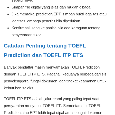
sudah dekat
penerbitan hasil
atau menyerahkan
paling realistis
dokumen.
Checklist Berkas Bahasa Inggris
Sebelum Daftar
Checklist ini membantu Anda menghindari kesalahan umum
sebelum mengunggah atau menyerahkan dokumen. Fokusnya
adalah memastikan skor, jenis sertifikat, dan masa berlaku
sesuai dengan kebutuhan seleksi.
Pastikan nama pada sertifikat sama dengan identitas
pendaftaran.
Cek skor minimal:
TOEFL ITP ETS 500
atau ekuivalen
sesuai ketentuan.
Pastikan sertifikat diterbitkan paling lama 2 tahun
sebelumnya.