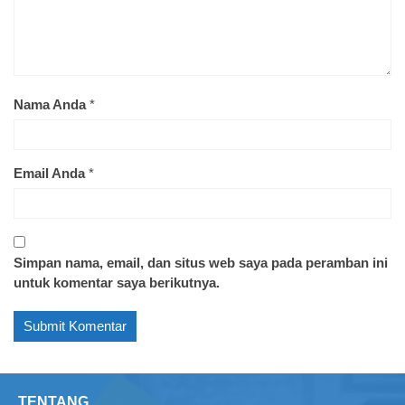
dan pembuatan konten media sosial berbahasa
Inggris.
Diskusi (0)
Baca Juga
Rekomendasi Kursus
Saat ini belum tersedia komentar.
Silahkan tulis komentar Anda
Alamat email Anda tidak akan kami publikasikan. Kolom
bertanda bintang (*) wajib diisi.
Isi komentar Anda
*