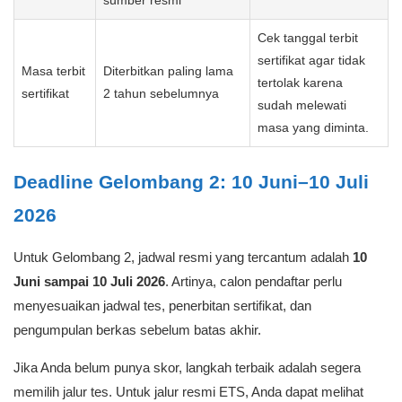
Jangan menunda tes
karena proses
Gelombang
sertifikat dan
10 Juni–10 Juli 2026
2
verifikasi dokumen
dapat membutuhkan
waktu.
Ini jalur paling aman
TOEFL ITP
ketika pendaftar ingin
Skor minimal 500
ETS
memakai dokumen
resmi ETS.
Dapat digunakan bila
Konfirmasi ke panitia
skala penilaian
TOEFL
atau unit terkait
menyerupai, sama, atau
Prediction /
sebelum menjadikan
dapat disetarakan
EPT
dokumen ini sebagai
sesuai ketentuan
berkas utama.
sumber resmi