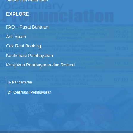
LKP Webster
adalah lembaga kursus dan pelatihan bahasa
Inggris resmi di Kampung Inggris Pare berfokus program
IELTS
untuk kebutuhan studi dan karier internasional. Terdapat
layanan
TOEFL Prediction/WEPT
untuk kebutuhan akademik
dan administratif
.
NPSN (Kemendikdasmen):
K9989844
SK Dinas Pendidikan:
421.9/6252/418.20/2023
MENU
TOEFL Prediction
Alur Kursus
Sertifikat Webster English Course Asli dan Cara Ceknya
Program Webster Affiliate
Kebijakan Privasi
Syarat dan Ketentuan