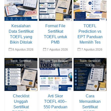
Kesalahan
Format File
TOEFL
Data Sertifikat
Sertifikat
Prediction vs
TOEFL yang
TOEFL untuk
EPT Panduan
Bikin Ditolak
PMB
Memilih Tes
8 Agustus 2026
7 Agustus 2026
7 Agustus 2026
Topik:
Sertifikat
,
Topik:
Tips Belajar
,
Topik:
Sertifikat
,
TOEFL
TOEFL
TOEFL
Checklist
Arti Skor
Cara
Unggah
TOEFL 400–
Memastikan
Sertifikat
550 Panduan
Sertifikat