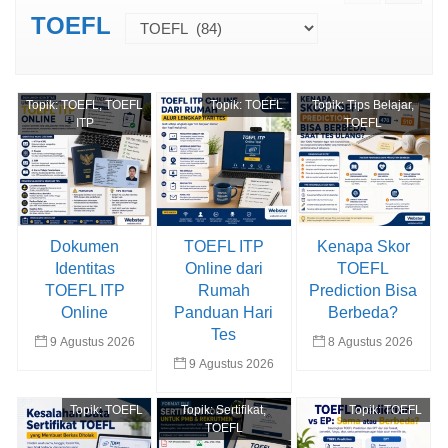
TOEFL
Topik:
TOEFL
,
TOEFL
Topik:
TOEFL
Topik:
Tips Belajar
,
ITP
TOEFL
Dokumen
TOEFL ITP
Kenapa Skor
Identitas
Online dari
TOEFL
TOEFL ITP
Rumah
Prediction Bisa
Online
Panduan Hari
Berbeda?
Tes
9 Agustus 2026
8 Agustus 2026
9 Agustus 2026
Topik:
TOEFL
Topik:
Sertifikat
,
Topik:
TOEFL
TOEFL