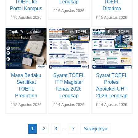
TOEFL ke
Lengkap
TOEFL
Portal Kampus
Diterima
6 Agustus 2026
6 Agustus 2026
5 Agustus 2026
Topik:
Pengetahuan
,
Topik:
TOEFL
Topik:
TOEFL
TOEFL
Masa Berlaku
Syarat TOEFL
Syarat TOEFL
Sertifikat
ITP Magister
Profesi
TOEFL
Itenas 2026
Apoteker UHT
Prediction
Lengkap
2026 Lengkap
5 Agustus 2026
4 Agustus 2026
4 Agustus 2026
1
2
3
…
7
Selanjutnya