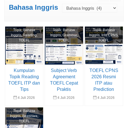
Bahasa Inggris
Topik:
Bahasa
Topik:
Bahasa
Topik:
Bahasa
Inggris
,
Reading
,
Inggris
,
Grammar
,
Inggris
,
Info CPNS
,
TOEFL
TOEFL
TOEFL
Kumpulan
Subject Verb
TOEFL CPNS
Topik Reading
Agreement
2026 Resmi
TOEFL ITP dan
TOEFL Cepat
ITP atau
Tips
Praktis
Prediction
4 Juli 2026
4 Juli 2026
4 Juli 2026
Topik:
Bahasa
Inggris
,
Beasiswa
,
TOEFL