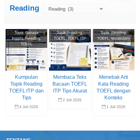
Reading
Topik:
Bahasa
Topik:
Reading
,
Topik:
Reading
,
Inggris
,
Reading
,
TOEFL
,
TOEFL ITP
TOEFL
,
Vocabulary
TOEFL
Kumpulan
Membaca Teks
Menebak Arti
Topik Reading
Bacaan TOEFL
Kata Reading
TOEFL ITP dan
ITP Tips Akurat
TOEFL dengan
Tips
Konteks
2 Juli 2026
4 Juli 2026
1 Juli 2026