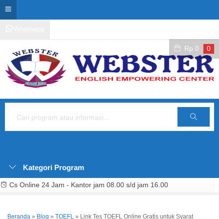
Whatsapp
Kontak Layanan
Area Siswa
Rp
0
0
Cari
Kategori Program
Cs Online 24 Jam - Kantor jam 08.00 s/d jam 16.00
Beranda
»
Blog
»
TOEFL
»
Link Tes TOEFL Online Gratis untuk Syarat