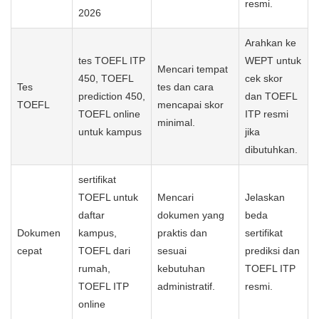
resmi.
2026
Arahkan ke
tes TOEFL ITP
WEPT untuk
Mencari tempat
450, TOEFL
cek skor
Tes
tes dan cara
prediction 450,
dan TOEFL
TOEFL
mencapai skor
TOEFL online
ITP resmi
minimal.
untuk kampus
jika
dibutuhkan.
sertifikat
TOEFL untuk
Mencari
Jelaskan
daftar
dokumen yang
beda
Dokumen
kampus,
praktis dan
sertifikat
cepat
TOEFL dari
sesuai
prediksi dan
rumah,
kebutuhan
TOEFL ITP
TOEFL ITP
administratif.
resmi.
online