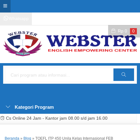
Whatsapp
Kontak Layanan
Area Siswa
Rp
0
0
Cari
Kategori Program
Cs Online 24 Jam - Kantor jam 08.00 s/d jam 16.00
Beranda
»
Blog
»
TOEFL ITP 450 Unila Kelas Internasional FEB