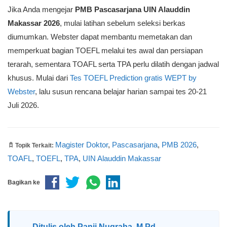
Jika Anda mengejar
PMB Pascasarjana UIN Alauddin
Makassar 2026
, mulai latihan sebelum seleksi berkas
diumumkan. Webster dapat membantu memetakan dan
memperkuat bagian TOEFL melalui tes awal dan persiapan
terarah, sementara TOAFL serta TPA perlu dilatih dengan jadwal
khusus. Mulai dari
Tes TOEFL Prediction gratis WEPT by
Webster
, lalu susun rencana belajar harian sampai tes 20-21
Juli 2026.
Magister Doktor
,
Pascasarjana
,
PMB 2026
,
Topik Terkait:
TOAFL
,
TOEFL
,
TPA
,
UIN Alauddin Makassar
Bagikan ke
Ditulis oleh
Panji Nugraha, M.Pd.