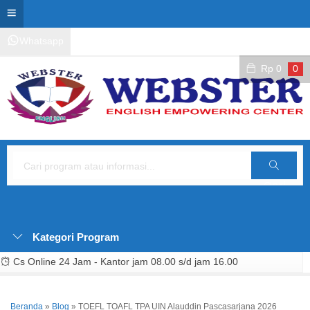
Whatsapp
Kontak Layanan
Area Siswa
Rp
0
0
Cari
Kategori Program
Cs Online 24 Jam - Kantor jam 08.00 s/d jam 16.00
Beranda
»
Blog
»
TOEFL TOAFL TPA UIN Alauddin Pascasarjana 2026