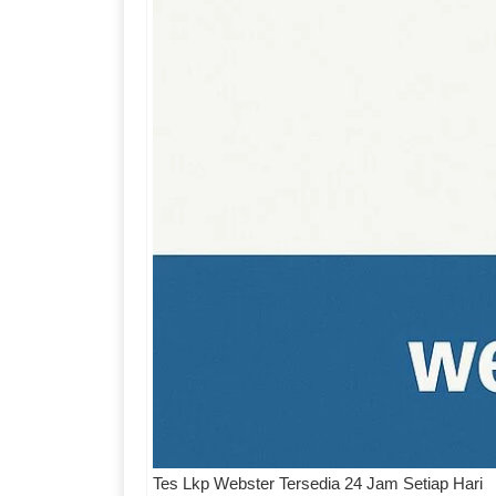
Tes Lkp Webster Tersedia 24 Jam Setiap Hari