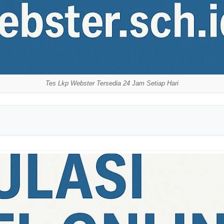
Tes Lkp Webster Tersedia 24 Jam Setiap Hari