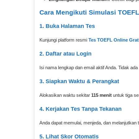
Cara Mengikuti Simulasi TOEFL 
1. Buka Halaman Tes
Kunjungi platform resmi
Tes TOEFL Online Grat
2. Daftar atau Login
Isi nama lengkap dan email aktif Anda. Tidak ada
3. Siapkan Waktu & Perangkat
Alokasikan waktu sekitar
115 menit
untuk tiga s
4. Kerjakan Tes Tanpa Tekanan
Anda dapat memulai, menjeda, dan melanjutkan te
5. Lihat Skor Otomatis