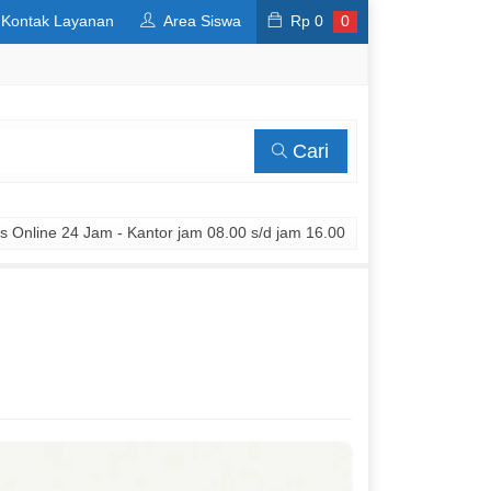
Kontak Layanan
Area Siswa
Rp
0
0
Cari
 Online 24 Jam - Kantor jam 08.00 s/d jam 16.00