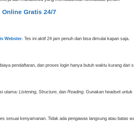
Online Gratis 24/7
is Webster
. Tes ini aktif 24 jam penuh dan bisa dimulai kapan saja.
 biaya pendaftaran, dan proses login hanya butuh waktu kurang dari s
esi utama:
Listening, Structure,
dan
Reading
. Gunakan headset untuk ha
s sesuai kenyamanan. Tidak ada pengawas langsung atau batas waktu