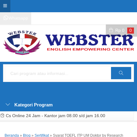
Whatsapp
Kontak Layanan
Area Siswa
Rp
0
0
Cari
Kategori Program
Cs Online 24 Jam - Kantor jam 08.00 s/d jam 16.00
Beranda
»
Blog
»
Sertifikat
»
Syarat TOEFL ITP UM Doktor by Research