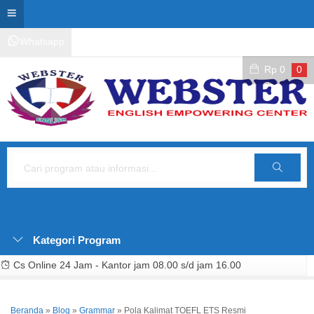
Whatsapp
Kontak Layanan
Area Siswa
Rp
0
0
Cari
Kategori Program
Cs Online 24 Jam - Kantor jam 08.00 s/d jam 16.00
Beranda
»
Blog
»
Grammar
»
Pola Kalimat TOEFL ETS Resmi