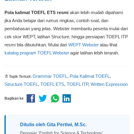
Pola kalimat TOEFL ETS resmi
akan lebih mudah dipahami
jika Anda belajar dari rumus ringkas, contoh soal, dan
pembahasan yang jelas. Webster membantu peserta mulai dari
cek skor WEPT, latihan Structure, hingga persiapan TOEFL ITP
resmi bila dibutuhkan. Mulai dari
WEPT Webster
atau lihat
katalog program TOEFL Webster
agar latihan lebih terarah.
Grammar TOEFL
,
Pola Kalimat TOEFL
,
Topik Terkait:
Structure TOEFL
,
TOEFL ETS
,
TOEFL ITP
,
Written Expression
Bagikan ke
Ditulis oleh
Gita Pertiwi, M.Sc.
Pengajar 'English for Science & Technology'.