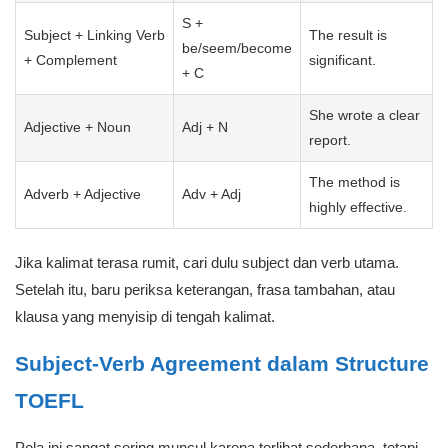
S +
Subject + Linking Verb
The result is
be/seem/become
+ Complement
significant.
+ C
She wrote a clear
Adjective + Noun
Adj + N
report.
The method is
Adverb + Adjective
Adv + Adj
highly effective.
Jika kalimat terasa rumit, cari dulu subject dan verb utama.
Setelah itu, baru periksa keterangan, frasa tambahan, atau
klausa yang menyisip di tengah kalimat.
Subject-Verb Agreement dalam Structure
TOEFL
Pola ini sangat sering muncul karena terlihat sederhana, tetapi