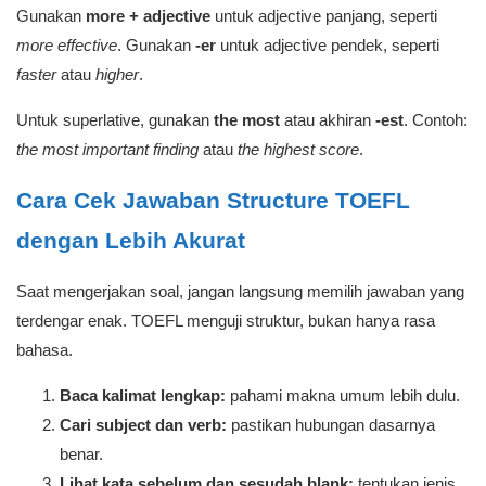
Gunakan
more + adjective
untuk adjective panjang, seperti
more effective
. Gunakan
-er
untuk adjective pendek, seperti
faster
atau
higher
.
Untuk superlative, gunakan
the most
atau akhiran
-est
. Contoh:
the most important finding
atau
the highest score
.
Cara Cek Jawaban Structure TOEFL
dengan Lebih Akurat
Saat mengerjakan soal, jangan langsung memilih jawaban yang
terdengar enak. TOEFL menguji struktur, bukan hanya rasa
bahasa.
Baca kalimat lengkap:
pahami makna umum lebih dulu.
Cari subject dan verb:
pastikan hubungan dasarnya
benar.
Lihat kata sebelum dan sesudah blank:
tentukan jenis