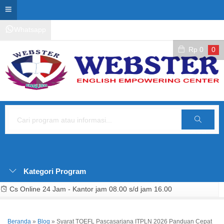
Whatsapp
Kontak Layanan
Area Siswa
Rp
0
0
Cari
Kategori Program
Cs Online 24 Jam - Kantor jam 08.00 s/d jam 16.00
Beranda
»
Blog
»
Syarat TOEFL Pascasarjana ITPLN 2026 Panduan Cepat