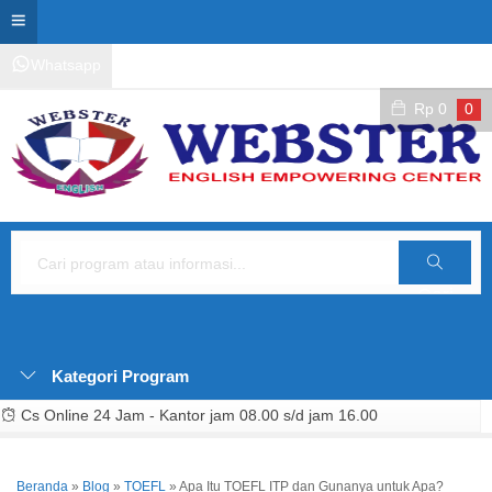
Whatsapp
Kontak Layanan
Area Siswa
Rp
0
0
Cari
Kategori Program
Cs Online 24 Jam - Kantor jam 08.00 s/d jam 16.00
Beranda
»
Blog
»
TOEFL
»
Apa Itu TOEFL ITP dan Gunanya untuk Apa?