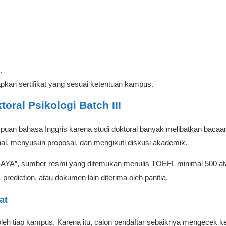
.
siapkan sertifikat yang sesuai ketentuan kampus.
ral Psikologi Batch III
uan bahasa Inggris karena studi doktoral banyak melibatkan bacaan
l, menyusun proposal, dan mengikuti diskusi akademik.
A”, sumber resmi yang ditemukan menulis TOEFL minimal 500 atau 
ediction, atau dokumen lain diterima oleh panitia.
at
eh tiap kampus. Karena itu, calon pendaftar sebaiknya mengecek kem