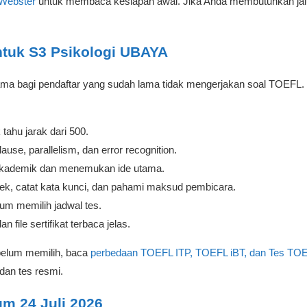
Webster
untuk membaca kesiapan awal. Jika Anda membutuhkan jal
tuk S3 Psikologi UBAYA
tama bagi pendaftar yang sudah lama tidak mengerjakan soal TOEFL
 tahu jarak dari 500.
ause, parallelism, dan error recognition.
kademik dan menemukan ide utama.
ek, catat kata kunci, dan pahami maksud pembicara.
um memilih jadwal tes.
 file sertifikat terbaca jelas.
belum memilih, baca
perbedaan TOEFL ITP, TOEFL iBT, dan Tes TOE
dan tes resmi.
um 24 Juli 2026