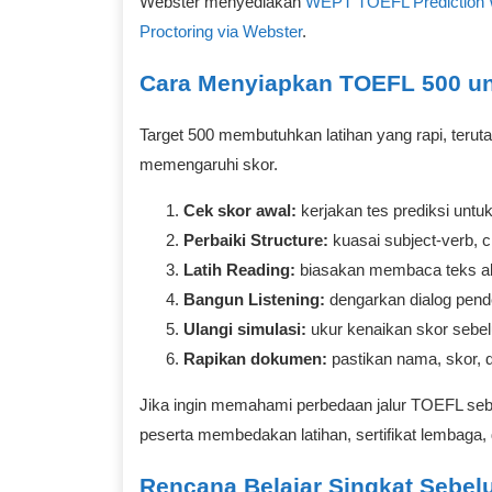
Webster menyediakan
WEPT TOEFL Prediction 
Proctoring via Webster
.
Cara Menyiapkan TOEFL 500 un
Target 500 membutuhkan latihan yang rapi, teru
memengaruhi skor.
Cek skor awal:
kerjakan tes prediksi untuk
Perbaiki Structure:
kuasai subject-verb, cl
Latih Reading:
biasakan membaca teks a
Bangun Listening:
dengarkan dialog pend
Ulangi simulasi:
ukur kenaikan skor sebel
Rapikan dokumen:
pastikan nama, skor, dan
Jika ingin memahami perbedaan jalur TOEFL se
peserta membedakan latihan, sertifikat lembaga, 
Rencana Belajar Singkat Sebel