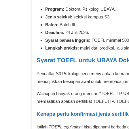
Program:
Doktoral Psikologi UBAYA.
Jenis seleksi:
seleksi kampus S3.
Batch:
Batch III.
Deadline:
24 Juli 2026.
Syarat bahasa Inggris:
TOEFL minimal 500
Langkah praktis:
mulai dari prediksi, lalu 
Syarat TOEFL untuk UBAYA Dokto
Pendaftar S3 Psikologi perlu menyiapkan kemamp
menunjukkan kesiapan awal untuk membaca jurna
Walaupun banyak orang mencari “TOEFL ITP UBAY
memastikan apakah sertifikat TOEFL ITP, TOEFL pr
Kenapa perlu konfirmasi jenis sertifik
Istilah
TOEFL equivalent
bisa dipahami berbeda ol