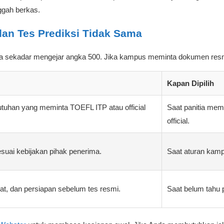
ggah berkas.
dan Tes Prediksi Tidak Sama
ipada sekadar mengejar angka 500. Jika kampus meminta dokumen resm
Kapan Dipilih
uhan yang meminta TOEFL ITP atau official
Saat panitia me
official.
uai kebijakan pihak penerima.
Saat aturan kampu
mat, dan persiapan sebelum tes resmi.
Saat belum tahu po